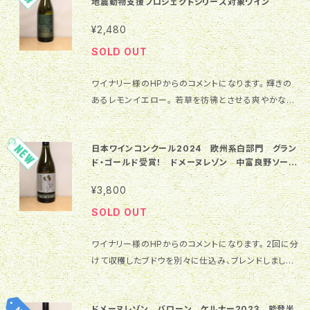
地震動物支援プロジェクトシリーズ対象ワイン
【使用品種】 ツヴァイゲルトレーベ 100％
【生産地】 北海道 余市
¥2,480
【色】 赤 【タイプ】 ミディアム
SOLD OUT
【アルコール度数】 12.5％ 【容
量】 750ml ～ おすすめのマリアージュ ～ ロ
ワイナリー様のHPからのコメントになります。 輝きの
ールキャベツ、鶏肉のトマト煮、照り焼きチキン ～ 製造
あるレモンイエロー。 若草を彷彿とさせる爽やかな香
部コメント ～ ツヴァイゲルトレーベ由来の渋み
り、フレッシュな果実を頬張ったような味わいが 口いっ
を少し抑えるため醸し期間を短めにしました。
ぱいに広がる飲みごたえのある白ワインです。
また約1 年間の樽育成により 酸、タンニン分と
日本ワインコンクール2024 欧州系白部門 グラン
【ヴィンテージ】 2023 【使用品種】
もに程よく感じられる赤ワインに仕上がっています。 ※
ド・ゴールド受賞！ ドメーヌレゾン 中富良野ソーヴ
ミュラートゥルガウ 66.2% ／ ソービニヨンブラン 2
こちらの商品は 「動物支援プロジェクトシリーズ」 のワ
ィニヨン・ブラン2023 能登半島地震動物支援プロ
9.6% ／ その他 4.2% 【生産地】 北
インとなり、価格の中から500円を動物保護をしている
¥3,800
ジェクトシリーズ対象ワイン
海道 【色】 白
団体に寄付させて頂きます。 是非ワインを購入して動
SOLD OUT
【タイプ】 辛口 【アルコール度数】 12.5％
物支援にご協力をお願いいたします。 詳しくは「動物支
【容量】 750ml ～ おすすめのマリア
援プロジェクト」をご覧ください。
ワイナリー様のHPからのコメントになります。 2回に分
ージュ ～ ポテトグラタン、生ハムのサラダ、アサ
けて収穫したブドウを別々に仕込み、ブレンドしました。
リの酒蒸し ～ 製造部コメント ～ ソービニヨン
2023ヴィンテージは厚みを向上させるため遅摘
ブランの爽やかなアロマ、 ミュラートゥルガウの
みの割合を多くし、早摘みは若々しい青草のアロマをよ
ふくよかな果実味が生きる様ブレンドしました。
ドメーヌレゾン バローン ケルナー2023 能登半