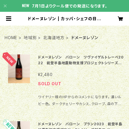
7月1日よりクール便での発送になります。
ドメーヌレゾン | カッパ・シェフの日本
わいん屋さん
HOME
地域別
北海道地方
ドメーヌレゾン
ドメーヌレゾン バローン ツヴァイゲルトレーベ20
22 能登半島地震動物支援プロジェクトシリーズ
対象ワイン
¥2,480
SOLD OUT
ワイナリー様のHPからのコメントになります。 濃いル
ビー色。 ダークチェリーやカシス、クローブ、森の下草
を感じさせる複雑なアロマが特徴的。 冷涼地らしいは
つらつとした酸と程よいタンニンが後をひく赤ワインで
ドメーヌレゾン バローン ブラン2023 能登半島
す。 【ヴィンテージ】 2022