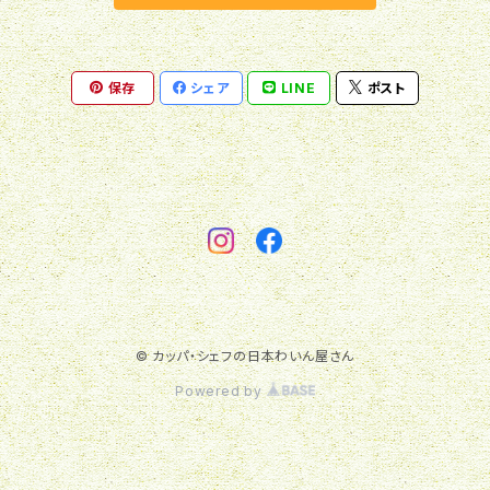
神田葡萄園
シャトー酒折
ひるぜんワイン
保存
シェア
LINE
ポスト
サントネージュワイン
Natan葡萄酒醸造所
信州たかやまワイナリー
bacu
白百合醸造
駒園ヴィンヤード
林檎学校醸造所
© カッパ・シェフの日本わいん屋さん
Powered by
ドメーヌコーセイ
安積野ワイナリー