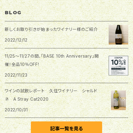
さらして複雑味を出しています。 ※こちらの商品は 「動
Cave d'Eclat
エーデルワイン
北陸地方
おうちごはんと日本ワイン
物支援プロジェクトシリーズ」 のワインとなり、価格の
BLOG
中から500円を動物保護をしている団体に寄付させて
さっぽろワイン
ベルウッド・ヴィンヤード
頂きます。 是非ワインを購入して動物支援にご協力を
ホーライサンワイナリー
関東甲信越地方
お願いいたします。 詳しくは「動物支援プロジェクト」を
新しくお取り引きが始まったワイナリー様のご紹介
ご覧ください。
雪川醸造(Snow River Wine)s
高橋葡萄園
2022/12/12
はすみふぁーむアンドワイナリー
関西地方
ドメーヌレゾン
アールペイザンワイナリー
11/25～11/27の間、「BASE 10th Anniversary」開
くらむぼんワイン
飛鳥ワイン
中国、四国地方
催！全品10％OFF!
ドメーヌ・ブレス
good'ay winery
東京ワイナリー
2022/11/23
島根ワイナリー
九州地方
南三陸ワイナリー
ワインの試飲レポート 久住ワイナリー シャルド
ケントクエステートワイナリー
三次ワイナリー
久住ワイナリー
東海地方
ネ A Stray Cat2020
サンマモルワイナリー
船越ワイナリー
2022/10/31
兎ッ兎ワイナリー
都農ワイン
中伊豆ワイナリー
岩手くずまきワイン
丸見屋酒店
福山わいん工房
記事一覧を見る