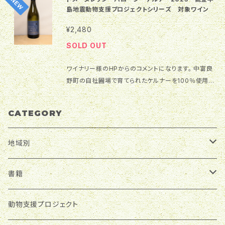
り抽出させるため、 約3時間スキンコンタクトを行
また複雑味を加えるためプレス果汁を加えバランスよく
島地震動物支援プロジェクトシリーズ 対象ワイン
いました。 ソーヴィニヨンブランらしい溌剌とした
仕上げました。 ※こちらの商品は 「動物支援プロジェ
酸、果実感、アロマをバランスよく感じられます。 す
クトシリーズ」 のワインとなり、価格の中から500円を
¥2,480
っきりしながら、複雑なアロマが後を引く中富良野のテ
動物保護をしている団体に寄付させて頂きます。 是非
SOLD OUT
ロワールを感じられるワインに仕上っています。 ※こち
ワインを購入して動物支援にご協力をお願いいたしま
らの商品は 「動物支援プロジェクトシリーズ」 のワイン
す。 詳しくは「動物支援プロジェクト」をご覧ください。
ワイナリー様のHPからのコメントになります。 中富良
となり、価格の中から500円を動物保護をしている団
野町の自社圃場で育てられたケルナーを100％使用。
体に寄付させて頂きます。 是非ワインを購入して動物
ケルナー特有のフルーティーで華やかな香り、酸味が心
支援にご協力をお願いいたします。 詳しくは「動物支援
地よくレモンを思わせるような辛口のワインです。 【ヴィ
プロジェクト」をご覧ください。
CATEGORY
ンテージ】 2023 【使用品種】 自社圃場産ケルナー
100% 【生産地】 北海道中富良野町 【色】 白 【タイ
プ】 辛口 【アルコール度数】 13％ 【容量】 750ml
地域別
おすすめのマリアージュ 白身魚のムニエル、豚のロー
スト、ザンギ、 アスパラベーコン、チーズフォンヂュ 製造
北海道地方
書籍
部コメント 爽やかな酸味が適度に残るタイミングで収
穫した自園のケルナーを100％使用。 収穫したブドウ
は若干の貴腐が見られ、20度以上の糖度。 2つのタン
ふらのワイン
東北地方
日本ワインに首ったけ♪
動物支援プロジェクト
クでそれぞれ別の酵母を使い、3ケ月以上低温で澱に