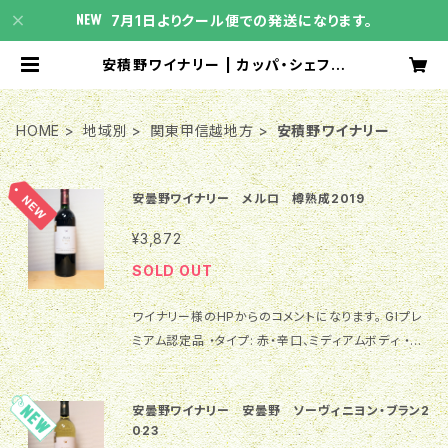
7月1日よりクール便での発送になります。
安積野ワイナリー | カッパ・シェフの
日本わいん屋さん
HOME
地域別
関東甲信越地方
安積野ワイナリー
安曇野ワイナリー メルロ 樽熟成2019
¥3,872
SOLD OUT
ワイナリー様のHPからのコメントになります。 GIプレ
ミアム認定品 ・タイプ: 赤・辛口、ミディアムボディ ・ぶ
どう品種: メルロ 100% ・内容量: 750ml ・ぶどう産
地: 長野県（安曇野市、塩尻市、池田町） ・アルコール
安曇野ワイナリー 安曇野 ソーヴィニヨン・ブラン2
分: 12% ・飲み頃温度: 14～18℃ ・添加物: 酸化防止
023
剤（亜硫酸塩） 長野県内の契約農家の畑で栽培された