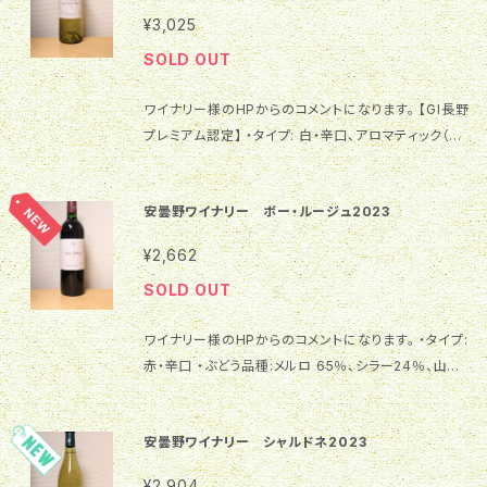
ブドウのみを使用。オークの古樽で9ヶ月じっくり熟成
¥3,025
させました。古樽は、新樽より香りのつき方が穏やか。上
SOLD OUT
品でしなやかなミディアムボディに仕上げました。 香り
は黒胡椒や、山椒を思わせるスパイシーな香り。ブルー
ワイナリー様のHPからのコメントになります。 【GI長野
ベリージャムの様な果実味も感じさせます。口に含む
プレミアム認定】 ・タイプ: 白・辛口、アロマティック（香
と、丸みのあるやさしい渋みと、ほんのりチョコレートと
りが強いタイプ） ・ぶどう品種: ソーヴィニョン・ブラン ・
コーヒーのフレーバーが舌に残ります。 香り、渋味（タ
内容量: 750ml ・ぶどう産地: 長野県安曇野産 ・アル
ンニン）、酸味、樽香がやさしく調和したバランスの良い
安曇野ワイナリー ボー・ルージュ2023
コール分: 12% ・飲み頃温度: 8℃～10℃ ・添加物: 酸
ワインです。 魚の照り焼きや、ハンバーグ、肉料理など、
化防止剤（亜硫酸塩） ソーヴィニョン・ブランはハーブ
家庭料理に合わせやすいので普段使いはもちろん、大
¥2,662
系の強い芳香と爽やかな酸を持つ品種。安曇野で生ま
切な日のディナーに合わせても十分に応えてくれるワ
SOLD OUT
れ育ったソーヴィニョン・ブランは、独特のフレッシュな
インです。家にストックとして一本あると重宝します。贈
青い香りを持ちながらも、上品で口当たりの良いワイン
り物にもおすすめです。
ワイナリー様のHPからのコメントになります。 ・タイプ:
に仕上がりました。ソービニョン・ブランはちょっと苦
赤・辛口 ・ぶどう品種:メルロ 65％、シラー24％、山葡
手・・という方にもオススメのワインです。 色は淡いイ
萄 11％ ・内容量: 750ml ・ぶどう産地: 長野県安曇野
エロー。ハーブや若草の香りの中に、柑橘系のグレープ
市 ・アルコール分: 13% ・飲み頃温度: 12～18℃ 長野
フルーツなどの香り。爽やかな香りをキリッとした酸味
安曇野ワイナリー シャルドネ2023
県安曇野市産のメルロ 65％、シラー24％、山葡萄 1
が支え、余韻はスッキリ。ソーヴィニョンらしい爽やかな
1％を使用しました。 山葡萄は小粒で皮と種の成分の
後口です。 春先から夏場にかけて、よく冷やしてお召し
¥2,904