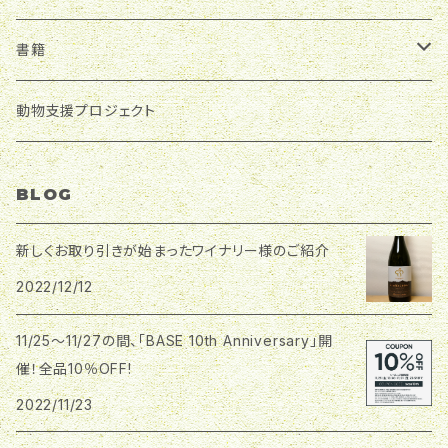
と白ブドウの竜眼をブレンド。赤ワインの渋味やコク、
うな、通常は日本酒と合わせるお料理と合わせても美
白ワインの爽やかさの両方を併せ持ったワインです。
味しくいただけます。ぜひおためしください。
北海道地方
書籍
ロゼワインというと、その可愛らしい色から甘くフルー
ティーなワインを想像しますが、このロゼは赤ワインの
代表品種であるメルロとカベルネ・フラン、カベルネ・ソ
ふらのワイン
東北地方
日本ワインに首ったけ♪
動物支援プロジェクト
ーヴィニョンから作られた本格的な辛口です。グラスに
注ぐと、白桃や桜の花の様な香りのようなやさしい甘い
Cave d'Eclat
エーデルワイン
北陸地方
おうちごはんと日本ワイン
香りがし、飲み込むとキリッとした酸味とほのかな渋味
BLOG
がやって来ます。華やかな香りとフレッシュさを持ちな
さっぽろワイン
ベルウッド・ヴィンヤード
がらも、骨格のしっかりしたロゼワインです。 どんなお
ホーライサンワイナリー
関東甲信越地方
料理にも比較的合わせやすいワインです。少し冷やして
新しくお取り引きが始まったワイナリー様のご紹介
お魚料理、少し高めの温度でお肉料理と合わせてお召
雪川醸造(Snow River Wine)s
高橋葡萄園
2022/12/12
はすみふぁーむアンドワイナリー
関西地方
し上がりください。
ドメーヌレゾン
アールペイザンワイナリー
11/25～11/27の間、「BASE 10th Anniversary」開
くらむぼんワイン
飛鳥ワイン
中国、四国地方
催！全品10％OFF!
ドメーヌ・ブレス
good'ay winery
東京ワイナリー
2022/11/23
島根ワイナリー
九州地方