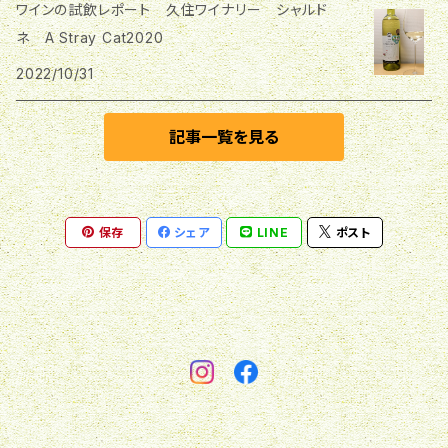
南三陸ワイナリー
ワインの試飲レポート 久住ワイナリー シャルド
ケントクエステートワイナリー
三次ワイナリー
久住ワイナリー
東海地方
ネ A Stray Cat2020
サンマモルワイナリー
船越ワイナリー
2022/10/31
兎ッ兎ワイナリー
都農ワイン
中伊豆ワイナリー
岩手くずまきワイン
丸見屋酒店
福山わいん工房
記事一覧を見る
神田葡萄園
シャトー酒折
ひるぜんワイン
保存
シェア
LINE
ポスト
サントネージュワイン
Natan葡萄酒醸造所
信州たかやまワイナリー
bacu
白百合醸造
駒園ヴィンヤード