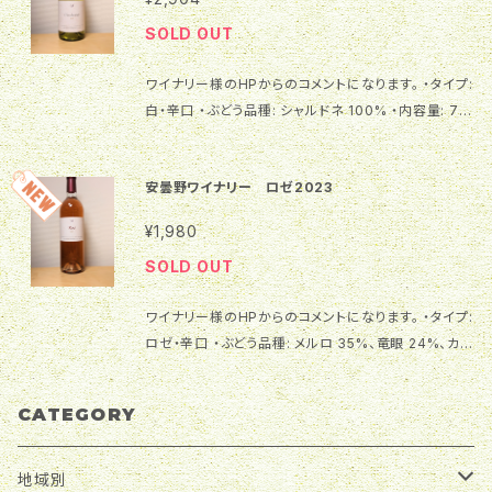
割合が多く、酸味と野性味、濃厚な色が特徴のブドウで
上がりください。ピクニックや屋外のパーティにぴった
SOLD OUT
す。メルロは柔らかいタンニン（渋味）とカシスやブルー
りです。ワインの香りが強いので、苦味や香りのあるお
ベリーなどの果実味が特徴。オーク樽による熟成で、バ
料理と良く合います。山菜、ハーブを使った一皿、マリネ
ワイナリー様のHPからのコメントになります。 ・タイプ:
ランスのとれた穏やかな酸味、果実味主体のミディアム
や酢の物、季節の天ぷら等と一緒にお楽しみください。
白・辛口 ・ぶどう品種: シャルドネ 100% ・内容量: 75
ボディに仕上げています。 赤身肉や、クセのあるお肉料
0ml ・ぶどう産地: 長野県 ・アルコール分: 12% ・飲み
理とよく合います。鹿や鳩などのジビエと合わせると、
頃温度: 6℃～10℃ ・添加物: 酸化防止剤（亜硫酸塩）
獣肉の臭みを消し、肉の力強い旨味をより強く感じるこ
安曇野ワイナリー ロゼ2023
短期間シュール・リーしたワインです。シュール・リーと
とができます。また、天ぷらやフライなどの揚げ物のお
は、発酵終了後、通常は取り除くオリの部分をあえて取
料理と合わせても美味しくいただけます。
¥1,980
らず、ワインと共に寝かせる製法です。ワインに酵母の
SOLD OUT
旨味と香りをつけることができます。6ヶ月以上寝かせ
ないとシュール・リーと明記できないので表示はありま
ワイナリー様のHPからのコメントになります。 ・タイプ:
せんが、酵母の旨味と香りが生きたワインに仕上がり
ロゼ・辛口 ・ぶどう品種: メルロ 35%、竜眼 24%、カベ
ました。 酵母やパン、きのこのような香り、ふくよかで日
ルネフラン 22%、カベルネ・ソーヴィニョン 16%、プテ
本酒のニュアンスも感じます。グレープフルーツのよう
ィヴェルド 3% ・内容量: 750ml ・ぶどう産地: 長野県
な柑橘系の爽やかな香りとキノコや酒粕の様な複雑味
CATEGORY
安曇野市・松本市 ・アルコール分: 12% ・飲み頃温度:
のある香りを併せ持ち、飲み込むと熟した甘味を感じま
8～12℃ ・添加物: 酸化防止剤（亜硫酸塩） このロゼワ
す。フレッシュな酸味と凝縮感のある果実味が特徴の
インは、メルロやカベルネフランなどの赤ワイン用品種
地域別
辛口ワインです。 和食と相性バツグンです。焼き魚のよ