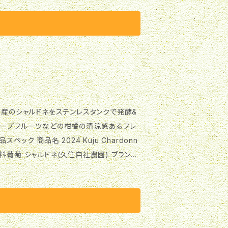
ついて 「猫シリーズ」 「Catwalk」は、いつも
リーキャットに捧げるその年の自信作に冠し
レープフルーツなどの柑橘の清涼感あるフレ
 原料葡萄 シャルドネ(久住自社農園) ブランド
容量 720ml 保存方法 冷蔵(12度-15度)
ーマにしたシリーズ。標高が高く冷涼な久住高原