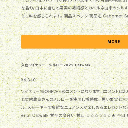
な香り。口中に含むと果実の凝縮感とカベルネ由来のシル
と甘味を感じられます。 商品スペック 商品名 Cabernet Sauvignon & Merlot Leo2023 甘辛の度
合い 甘口 ☆☆☆☆☆☆★ 辛口 原料葡萄 カベルネソーヴ
家)25% ブランド 黄道12星座シリーズ 受賞履歴 2025
ク Alc度数 12.5％ 内容量 720ml 保存方法 冷蔵(12度
MORE
ズ」 この紳士の名前はLeo(獅子座)。エレガントで力強さ
葡萄を主体にしてつくった黄道12星座シリーズの一つです。
久住ワイナリー メルロー2022 Catwalk
¥4,840
ワイナリー様のHPからのコメントになります。（コメントは2021年ヴィ
と契約農家さんのメルローを使用し樽熟成。 黒い果実と大
ル、スモーキーで複雑なニュアンスが楽しめるエレガントな赤ワインです。 商品スペック 
erlot Catwalk 甘辛の度合い 甘口 ☆☆☆☆☆☆★ 
家) ブランド 猫シリーズ 受賞履歴 2024日本ワインコンクー