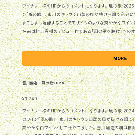
ワイナリー様のHPからのコメントになります。 風の歌 2025 自社ヴィンヤードのぶどうでつくった白ワイ
ン「風の歌」。 東川のキトウシ山麓の風が抜ける畑で充分に陽を浴びて育ったいろんな品種のぶどうを、
すこしずつ混醸することでモザイクのような爽やかなワインに仕上がりました。 
名前は村上春樹のデビュー作である「風の歌を聴け」へのオマージュ
んのりベージュがかった淡い麦わら色。 香りは、白い花、青いハーブ、ライム、グレープフルーツ、和梨な
どさまざまなベクトルの香りが混在しています。 味わいは、口に含むと抑制の効いた酸と共に多様な香
りが感じられ、アフターにゆるやかな苦みが残ります。冷やし
MORE
変化を楽しむのがおすすめです。 相性の良いペアリングは、ホタテとズッキーニのコリアンダーソテー、ア
オリイカのセヴィーチェ（すだち）、春菊と豚バラ肉のしらす炒め、などです。 親しい
がら語り合いたい時にぜひお召し上がりください。 ※このワインのテクニカルシートはこちらからダウン
雪川醸造 風の歌2024
ロードできます。 ワイン種類 白ワイン（スティル） 生産年 2024年 ぶどう産地 北海道東川町のぶどう畑
ぶどう品種 ピノ・グリ 33%、ミュラー・トゥルガウ 24%、ツ
¥3,740
8%、シルヴァーナー 5% タイプ ミディアムボディ アルコール
ワイナリー様のHPからのコメントになります。 風の歌 2024 自社ヴィンヤードのぶどうでつくった初めて
のワイン「風の歌」。 東川のキトウシ山麓の風が抜ける畑で充分に陽を浴びて育ったぶどうをもちいて、
爽やかな白ワインとして仕立てました。 雪川醸造の畑は樹齢が若いものが多く、また2024年は萌芽期