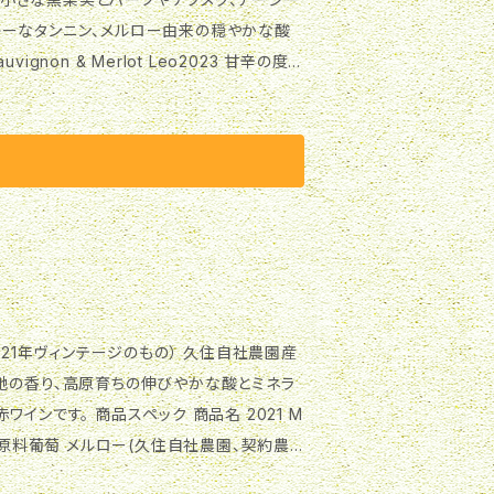
キーなタンニン、メルロー由来の穏やかな酸
ィニヨン(契約農家)75% メルロー(契約農
年日本ワインコンクール銀賞受賞 栓タイプ コル
-15度) ブランドについて 「黄道12星座シリー
も持った男。久住ワイナリーが契約農家さんの
ンテージのもの） 久住自社農園産
地の香り、高原育ちの伸びやかな酸とミネラ
商品名 2021 M
辛口 原料葡萄 メルロー(久住自社農園、契約農
ル銀賞受賞 栓タイプ コルク Alc度数 12.