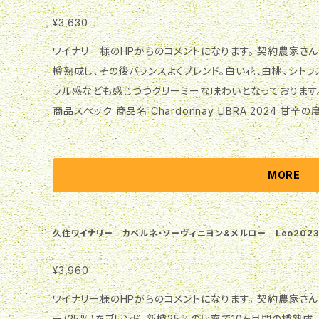
¥3,630
ワイナリー様のHPからのコメントになります。 契約農家さんと久住自社農園産のシャルドネをそれぞれ
樽熟成し、その後バランスよくブレンド。白い花、白桃、シトラ
ラル感なども感じつつクリーミーな味わいとなっております。 2026年日本ワインコンクール銅賞
商品スペック 商品名 Chardonnay LIBRA 2024 甘辛の度合い 甘口 ☆☆☆☆☆☆★ 辛口 原料葡萄
シャルドネ(契約農家) ブランド 黄道12星座シリーズ 受賞
栓タイプ コルク Alc度数 12.5％ 内容量 720ml 保存方法
星座シリーズ」 二つの果実のバランスを司る女神の名は調和の
MORE
久住高原に位置する久住ワイナリーが契約農家さんの葡萄を
一つです。
久住ワイナリー カベルネ・ソーヴィニヨン&メルロー Leo2023
¥3,960
ワイナリー様のHPからのコメントになります。 契約農家さんのカベルネソーヴィニヨン(75%)とメルロ
ー(25%)をブレンド。新樽25%の比率で10ヶ月間の樽熟