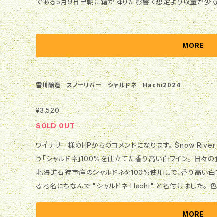
である5月9日早朝に霜が降りた影響で想定より収量が少な
つ混醸することでモザイクのようなワインに仕上がりました。 「風の歌」というワインの名前は村上春樹
デビュー作である「風の歌を聴け」へのオマージュとして名付けました。 色合いは、
かった淡いレモンイエロー。 香りは、白い花、青りんご、青いハーブ、タンジェリンオレンジなどさまざまな
MORE
ベクトルの香りが混在しています。 味わいは、口に含むと抑制の効いた酸と共に多様な香りが感じられ、
アフターにゆるやかな苦みが残ります。冷やし目の温度（10
のがおすすめです。 相性の良いペアリングは、鯛の木の芽焼き、ゴイ・クオン（ベトナム生春巻き）、春菊と
雪川醸造 スノーリバー シャルドネ Hachi2024
豚バラ肉の塩炒め、などです。 親しい仲間と楽しく食事しながら語り合いたい時にぜひお召し上がりくだ
さい。 ワイン種類 白ワイン（スティル） 生産年 2024年 
¥3,520
種 ゲヴェルツトラミネール 26%、ミュラー・トゥルガウ 20
SOLD OUT
ナー 12%、ピノ・グリ 8%、ツヴァイゲルト 6%、バッカス 4
ワイナリー様のHPからのコメントになります。 Snow River Chardonnay Hachi 2024 北海道産ぶど
アルコール 12.0% 生産本数 231本
う「シャルドネ」100%を仕立てた香り高い白ワイン。 日々の食卓で楽しんでいただけるワインを目指し、
北海道石狩市産のシャルドネを100%使用して、香り高い白
る地名にちなんで "シャルドネ Hachi" と名付けました。 色合いは、黄金色がかった輝きのあるレモンイ
エロー。 香りは、黄桃やはちみつなどの風味がふんわりと立ち上がり、陽の光をたっぷり浴びて育った黄
りんご、ライチなどの印象が感じられます。 味わいは、果実の風味とまろやかな酸の良いバランス。中盤
MORE