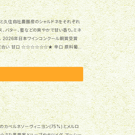
ス、バター、蜜などの爽やかで甘い香り。ミネ
受賞
履歴 2026年日本ワインコンクール銅賞受賞
 冷蔵(12度-15度) ブランドについて 「黄道12
象徴LIBRA（天秤座）。とても星の美しい
主体にしてつくった黄道12星座シリーズの
成。小さな黒果実とハーブやナツメグ、アーシー