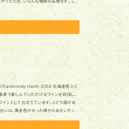
かったため、いろんな種類の品種をすこしず
の
ほんのりベージュが
-12℃）から温度を上げながら変化を楽しむ
ぶどう産地 北海道東川町のぶどう畑 ぶどう品
%、ソーヴィニヨン・ブラン 20%、シルヴァー
%、ピノ・ブラン 4% タイプ ミディアムボディ
ワインとして仕立てています。ぶどう畑があ