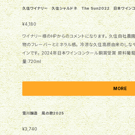
久住ワイナリー 久住シャルドネ The Sun2022 日本ワイン
¥4,180
ワイナリー様のHPからのコメントになります。 久住自社農園産のシャルドネを使用。 熟した柑橘系の果
物のフレーバーとミネラル感。 冷涼な久住高原由来のしな
インです。 2024年日本ワインコンクール銅賞受賞 原料葡萄:シャルドネ(久住自社農園) Alc:12.5% 容
量:720ml
MORE
雪川醸造 風の歌2025
¥3,740