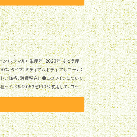
られます。 相性の良いペアリ
子胡椒チーズ焼、マグロとアボカドのポン酢マ
生産年 2024年 ぶどう産地 北海道石狩市八
ボディ アルコール 11.5% 生産本数 906
00% タイプ：ミディアムボディ アルコール：
費税込） ●このワインについて
セイベル13053を100%使用して、ロゼワ
続するアフターテイストです。 12℃前