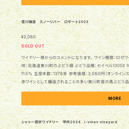
にクリーミーさが立ち上がり、フィニッシュにミネラル感が漂う余韻が感じ
ングは、スペアリブのバルサミコ酢煮込み、鯖とポテトの柚
ヨネーズサラダなどです。 ワイン種類 白ワイン（スティル） 
雪川醸造 スノーリバー ロザート2023
幡のぶどう畑 ぶどう品種 シャルドネ 100% タイプ ミディアム
¥3,080
本
SOLD OUT
ワイナリー様からのコメントになります。 ワイン種類：ロゼワイン（スティル） 生産年：2023年 ぶどう産
地：北海道東川町のぶどう畑 ぶどう品種：セイベル13053 1
11.5% 生産本数：1378本 参考価格：3,080円（オンラインストア価格、消
赤ワインとして醸造されることの多い東川町産の黒ぶどう品種
インとして仕立てています。 色合いは、これまでのヴィンテージに比べて少し淡く、ややオレンジがかった
ガーネットピンク。 香りは、ざくろ、いちご、アセロラがふんわりと立ち上がり、タンジェリンオレンジ、アプ
MORE
リコット、枇杷が感じられます。 味わいはすっきりした酸をベースに、豊かに熟したようなふくよかさのあ
る果実味が感じられ、穏やかですっきりとした旨味がのびやかに持
後でお召し上がるのがおすすめです。 相性の良いペアリングは、豚肉の塩麹焼き、柿とスモークサーモン
シャトー酒折ワイナリー 甲州2024 i-vines vineyard