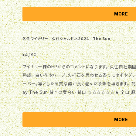
5％ 内容量 720ml 保存方法 冷蔵(12度-15度) ブランドに
工場の窓から仕込み作業を見守ってくれている2匹のワイナ
MORE
たものです。
久住ワイナリー 久住シャルドネ2024 The Sun
¥4,180
ワイナリー様のHPからのコメントになります。 久住自社農園産のシャルドネをステンレスタンクで発酵&
熟成。 白い花やハーブ、火打石を思わせる香りにゆずやグ
ーバー。凛とした硬質な酸が長く澄んだ余韻を導きます。 商品スペック 商品名 2024 Kuju Chardonn
ay The Sun 甘辛の度合い 甘口 ☆☆☆☆☆☆★ 辛口
猫シリーズ 受賞履歴 — 栓タイプ コルク Alc度数 12.5％ 内
ブランドについて 「猫シリーズ」 The Sunは「酸」をテ
が育む美しい酸を最大限表現することを追求しました。
MORE