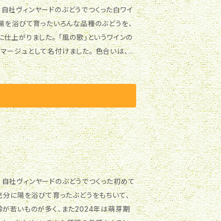
「風の歌」というワインの
として名付けました。 色合いは、ほ
目の温度（10-12℃）から温度を上げながら
仲間と楽しく食事しな
ヴァイゲルト 21%、ピノ・ブラン 9%、バッカス
 12.0% 生産本数 354本