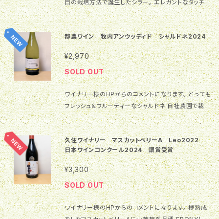
自の栽培方法で誕生したシラー。 エレガントなタッチな
が特徴です。さっぱりとした酢豚、白だしの唐揚げ、ワイ
がらも、骨格のしっかりとした味わいが楽しめるワイン
ンの強い味わいに合わせたハード系のチーズやレモン
です！ フランスのシラーでもなく、オーストラリアのシラ
のクリームチーズなどとなどと相性が良さそうです。ぜ
都農ワイン 牧内アンウッディド シャルドネ2024
ーズでもない、「都農のシラー」 心地よい樽の香りやブ
ひ、お楽しみ下さいませ。 ヴィンテージ ［2024ヴィンテ
ラックペッパーのようなスパイス系の香り、カカオや黒
ージレポート］ 10区のソーヴィニヨン・ブランは、黒ボ
¥2,970
蜜のような甘い香りなど複雑な香りが特徴。心地よいタ
ク土質で、果実味が伸びやかで、熟度が上がりやすのが
SOLD OUT
ンニンと柔らかさを兼ね備えた味わいのシラー。 都農
特徴です。2024年は、暖冬の影響で春が早く訪れ、例
の新たなる可能性を見出した、ワインがいよいよ、リリ
年より1週間、早い萌芽を迎えました。5月の開化期まで
ワイナリー様のHPからのコメントになります。 とっても
ース！ ヴィンテージ ［2022ヴィンテージレポート］ 20
も気候は安定していましたが、高温続きで開花時期も
フレッシュ＆フルーティーなシャルドネ 自社農園で栽培
22年の冬はしっかりとした寒さが続き良い休眠期にな
早くなりました。梅雨の雨量は例年並み。梅雨が明ける
したシャルドネのみを使用しました。オーク樽を使用せ
りました。また、萌芽期からも寒暖の差のある春が続
と猛暑日が続き暑い日が連日続きます。7月、8月と雨
ずにステンレスタンクで低温発酵しました。シャルドネ
き、例年より数日遅い生育ステージで推移。開花は順調
が少なく、台風の影響を受けないまま、香り豊かなブド
久住ワイナリー マスカットベリーA Leo2022
自身がもつ果実味、フルーティーさと、牧内台地の自
にむかえ、雨も少なく、気候に恵まれた開花期となりま
ウを収穫することができました。 ［メイキングレポート］
日本ワインコンクール2024 銀賞受賞
然、風土が醸し出したフレグランス（芳香）をお楽しみく
した。梅雨時期も少雨で、梅雨があけると夏日が続きま
自社畑のソーヴィニヨン・ブラン100%で醸造しました。
ださい。 ［2024ヴィンテージ&メイキングレポート］ 今
す。気候には恵まれたものの、樹の生育がバラツキ、成
低圧でプレスし、良質な果汁のみを樽発酵・樽熟成しま
¥3,300
年は、暖冬の影響で春が早く訪れ、例年より1週間、早い
熟期までムラがでました。収穫の判断が難しい状況が
した。樽発酵終了後、６か月間のシュール・リーを経て、
SOLD OUT
萌芽を迎えました。5月の開化期までも気候は安定して
続きました。厳しい選果をしながら熟度を上げて収穫し
５月にびん詰めをしました。 テイスティングコメント
いましたが、高温続きで開花時期も早くなりました。梅
ました。2022年は裏年のような作柄で生産量は減りま
［クリアに輝くイエローゴールド］ 透明感と光沢のある
ワイナリー様のHPからのコメントになります。 樽熟成
雨の雨量は例年並み。梅雨が明けると猛暑日が続き暑
したが、例年並みの品質で仕込むことができました。 ［2
イエローゴールドの色調です。 わずかにグリーンな