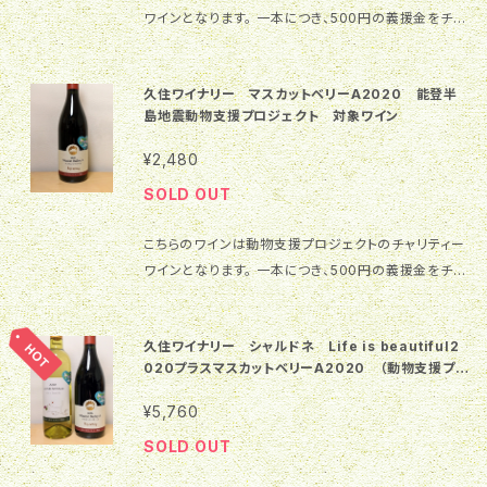
身魚のカルパッチョやさっぱりとした酢豚、白だしの唐
ル70% ・シャルドネ20% ・メルロー10% Alc:12.5%
がアクセントになって、フレッシュでフルーティーな余韻
ワインとなります。 一本につき、500円の義援金をチャ
感はありますが、タンニンは柔らかく、南国らしい味わい
揚げなどと相性が良さそうです。 ワインの強い味わい
容量720ml
を構成しています。 ［幅広いお料理と合わせて］ 飲み頃
リティー団体に寄付いたします。 詳しくはメインメニュ
のシラーです。また、樽の雰囲気がいいアクセントにな
に合わせたハード系のチーズやレモンのクリームチー
の温度は10～12℃あたりがおすすめです。 甘エビやホ
ーの右上にある 「動物支援プロジェクト」 をクリックし
り、熟成した赤い果実のような風味が余韻を楽しませて
ズなどと合わせてもいいでしょう。 TsunoWine＆Bak
久住ワイナリー マスカットベリーA2020 能登半
タテの貝柱など甘みのあるお刺身と相性抜群です。 旬
てください。 日本ワインを購入して戦禍の動物支援に
くれます。 ［今後の熟成にも］ バランスの良い味わいで
eryからはチーズを使ったオリーブバトンやハニーチー
島地震動物支援プロジェクト 対象ワイン
魚のカルパッチョや天婦羅、鶏肉のソテーとも合いそう
ご協力をお願いいたします！ ワイナリー様のHPからの
すが、若さも感じます。1年から2年は若くフレッシュな味
ズがおすすめです。
です。 都農ワインベーカリーのサーモンキッシュやクロ
コメントになります。 久住自社農園産のシャルドネをス
わいを、3年から5年は熟成による変化を楽しめそうで
¥2,480
ワッサンサンドと素敵な相性をみせます。
テンレスタンク内で 6ヶ月間のシュールリー製法にて
す。 ［さまざまなお肉料理とのマリアージュが楽しめそ
SOLD OUT
熟成。 あふれる果実味と、高原ならではのしなやかな
う］ お肉料理との相性は間違いなく抜群です。赤身のス
酸、 フィネスを感じられる余韻が特徴です。 原料葡萄:
テーキやローストビーフはもちろん、猪肉などのジビエ
こちらのワインは動物支援プロジェクトのチャリティー
シャルドネ(久住自社農園産) Alc:12.5% 容量720ml
やケバブなどの少し癖の強いお肉料理とのマリアージ
ワインとなります。 一本につき、500円の義援金をチャ
2022年日本ワインコンクール銅賞(欧州系白部
ュも楽しめそうです。10～15℃くらいの常温でお楽しみ
リティー団体に寄付いたします。 詳しくはメインメニュ
門)受賞 2021香港インターナショナルワイン&スピリッ
ください。 TSUNOWINE＆BAKERYのパンと合わせる
ーの右上にある 動物支援プロジェクト をクリックして
ツ銀賞受賞 2021ボルドー酒チャレンジ銅賞受賞
なら、紅茶鴨のパストラミサンドやノアレザンが相性ピ
久住ワイナリー シャルドネ Life is beautiful2
ください。 日本ワインを購入して戦禍の動物支援にご
ッタリです。
020プラスマスカットベリーA2020 （動物支援プロ
協力をお願いいたします！ ワイナリー様のH.Pからのコ
ジェクト）
メントになります。 マスカットベリーAを主体に山葡萄
¥5,760
系品種くしふるの夢を少量ブレンド。 ボディはしっかり、
SOLD OUT
ベリーA特有の甘い香りと滑らかなタンニン、山葡萄由
来の旨味とコクが楽しめます。