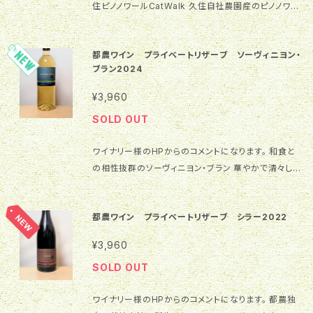
リブなど、濃厚なソースや味付けにも負けない印象で
住ピノノワールCatWalk 久住自社農園産のピノノワー
いただいても間違いなしです。
コルク Alc度数 12.0％ 内容量 720ml 保存方法 冷蔵
す。 TSUNOWINE＆BAKERYのパンと合わせるなら
ルを一年間樽熟成。 フランボワーズやクランベリーのよ
(12度-15度) ブランドについて 「黄道12星座シリーズ」
『ごろっとかぼちゃとクリームレーズン』がおすすめ！秋
うな赤い果実に、腐葉土、なめし皮、紅茶などの複雑な
二つの果実のバランスを司る女神の名は調和の象徴LI
を思わせるワイン『ピノ・ノワール』と秋の食材である
都農ワイン プライベートリザーブ ソーヴィニヨン・
ニュアンス。高原由来のミネラリーな酸とエレガントな
BRA(天秤座)。 とても星の美しい久住高原に位置する
『かぼちゃ』を使ったパンのマリアージュはとてもおす
ブラン2024
余韻をお楽しみください。 ブランドについて 「猫シリー
久住ワイナリーが契約農家さんの葡萄を主体にしてつ
すめです。素材のクリームチーズと干しブドウも相性ピ
ズ」 「CatWalk」は、いつも工場の窓から仕込み作業を
くった黄道12星座シリーズの一つです。
¥3,960
ッタリ♪ 飲み頃温度は14～15℃くらいの常温でお楽し
見守ってくれている ワイナリーキャットに捧げるその年
み下さい。 ［熟成しても楽しめそうな味わい］ 味わいに
SOLD OUT
の自信作に冠したものです。
濃縮感があり、タンニンも豊かなので、熟成も楽しめそ
うです。全体的にレンガ色のニュアンスもあるため、色
ワイナリー様のHPからのコメントになります。 和食と
合いから樽による熟成も伝わってきます。濃縮感ある果
の相性抜群のソーヴィニヨン・ブラン 華やかで清々しい
実味とタンニンがどのように変化していくのか私たちも
香りと爽やかながらも厚みのある味わい！ 自社農園で
楽しみに見守っていきたいと思います。
栽培した10区のソーヴィニヨン・ブランのみを使用しま
都農ワイン プライベートリザーブ シラー2022
した。 2009年に定植を行いました。一般的に8年以上
樹齢を重ねないと品種特徴が出にくいといわれていま
¥3,960
すが、年々南国宮崎の風土を表現したワインへと近づ
SOLD OUT
いています。 堆肥を積極的に使用した土づくり、月齢に
よる栽培管理、草生栽培など、独自の方法で栽培してき
ワイナリー様のHPからのコメントになります。 都農独
ました。 白いバラやハーブ、柑橘のような爽やかな香り