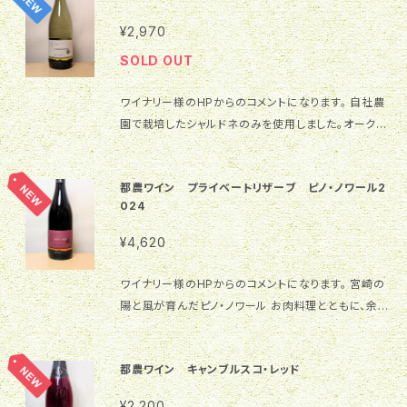
香りと果実香が心地よい調和をみせ、上品な味わいに
¥2,970
仕上がっています。 プライベートリザーブ マスカット・
SOLD OUT
ベーリーAの受賞歴はこちらから ヴィンテージ ［2021
ヴィンテージレポート］ 2021年は、休眠期から暖かい
ワイナリー様のHPからのコメントになります。 自社農
冬が続きました。 萌芽期も同様に暖かい日が続き、例
園で栽培したシャルドネのみを使用しました。オーク樽
年より1週間程度早い生育で進みました。開花期は順調
を使用せずにステンレスタンクで低温発酵しました。シ
な生育でしたが、開花時期のみ連日の雨となり、病気
ャルドネ自身がもつ果実味、フルーティーさと、牧内台
に苦戦しました。 梅雨が明けると夏日がしばらく続きま
都農ワイン プライベートリザーブ ピノ・ノワール2
地の自然、風土が醸し出したフレグランス（芳香）をお
すが、晴と雨を繰り返します。 成熟期、収穫期の8月上
024
楽しみください。 シャルドネ アンウッディドの受賞歴は
旬から前線が停滞し連日の雨に悩まされた年でした
こちらから ヴィンテージ&メイキング ［2025ヴィンテー
が、天候の回復によって熟度は上がり、例年並みの品
¥4,620
ジ&メイキングレポート］ 2025年は、暖冬の影響で春
質でワインを造ることができました。 ［2021メイキング
が早く訪れます。例年より1週間ほど遅い萌芽を迎えま
レポート］ 品種本来のフルーティーな香りを出すため
ワイナリー様のHPからのコメントになります。 宮崎の
した。5月の開化期には、大雨など不安定な気候でした
に、2日間ほど低温で果実を浸漬した後、かもし発酵を
陽と風が育んだピノ・ノワール お肉料理とともに、余韻
が、梅雨自体は早く上がってくれました。しかし、梅雨が
行いました。 櫂入れ、液循環を行い、果実の持つ華やか
まで長く楽しめる 贅沢な赤ワイン 「都農でピノ・ノワー
明けた後もしばらく雨が降るなどし、豪雨と猛暑で暑い
な香りを前面で楽しめるよう、発酵終盤にかけて30℃
ルをつくりたい」私たちは、温暖な地域では栽培が難し
日が連日続きました。７月後半からは天気が回復し、8
を超えないよう温度管理をしてきました。 その後、発
都農ワイン キャンブルスコ・レッド
いといわれる、ピノ・ノワール栽培に挑戦しました！これ
月の収穫時期になると気候が安定して熟度があがり、
酵、オリ引きの終わったワインを数ヵ月間ステンレスタ
まで築き上げてきた、土づくりや月齢管理、そして、整枝
¥2,200