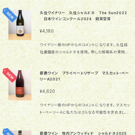
法 冷蔵(12度-15度) ブランドについて 「猫シリーズ」
グレープフルーツなどの柑橘の清涼感あるフレーバ
「Catwalk」は、いつも工場の窓から仕込み作業を見守
久住ワイナリー 久住シャルドネ The Sun2022
ー。凛とした硬質な酸が長く澄んだ余韻を導きます。 商
ってくれている2匹のワイナリーキャットに捧げるその
日本ワインコンクール2024 銅賞受賞
品スペック 商品名 2024 Kuju Chardonnay The S
年の自信作に冠したものです。
un 甘辛の度合い 甘口 ☆☆☆☆☆☆★ 辛口 原料葡
¥4,180
萄 シャルドネ(久住自社農園) ブランド 猫シリーズ 受
賞履歴 — 栓タイプ コルク Alc度数 12.5％ 内容量 72
ワイナリー様のHPからのコメントになります。 久住自
0ml 保存方法 冷蔵(12度-15度) ブランドについて 「猫
社農園産のシャルドネを使用。 熟した柑橘系の果物の
シリーズ」 The Sunは「酸」をテーマにしたシリーズ。
フレーバーとミネラル感。 冷涼な久住高原由来のしな
標高が高く冷涼な久住高原が育む美しい酸を最大限表
やかでキレのある酸を 最大限表現した白ワインです。
現することを追求しました。
都農ワイン プライベートリザーブ マスカット・ベー
2024年日本ワインコンクール銅賞受賞 原料葡萄:シャ
リーA2021
ルドネ(久住自社農園) Alc:12.5% 容量:720ml
¥4,620
ワイナリー様のHPからのコメントになります。 マスカッ
ト・ベーリーＡに私たちはさらなる可能性を求めまし
た。それは長期樫樽貯蔵です。 数ヶ月ステンレスタンク
で寝かせ、さらにフレンチオークでじっくり熟成させま
都農ワイン 牧内アンウッディド シャルドネ2025
した。熟成を重ねたマスカット・ベーリーAは、オークの