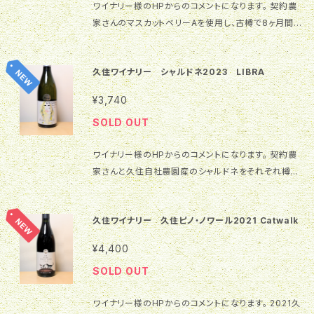
ほのかな樽香］ ドライイチジクやレーズンのような凝
て］ 飲み頃の温度は10～12℃あたりがおすすめです。
ワイナリー様のHPからのコメントになります。 契約農
れる豊かな果実味が広がり、続いて味わいの軸となる
かでピノ・ノワールらしい繊細さも感じます。 ［立体的で
縮感のある果実味に加え、オレンジピールやオランジェ
甘エビのお刺身や新玉ねぎと日向夏のサラダなどお料
家さんのマスカットベリーAを使用し、古樽で8ヶ月間の
酸味、心地よいタンニンが全体をバランスよく引き締め
複雑な香り］ カシスやブラックベリーなどの黒い果実
ットなどの柑橘のニュアンスある洋菓子のような甘い
理の序盤からはもちろん、キスやレンコンの天ぷら、焼
樽熟成。 クランベリーやチェリー、紅茶、クローブなど
ます。 後半には果実由来の酸味が熟成感のある柔らか
の凝縮された香りが主体となり、スミレのような華やか
香りが全体に広がります。樽熟成によって生まれたバニ
きガキなどメインとも抜群の相性を見せてくれるでしょ
のスパイス、スモーキーなニュアンス。とてもなめらか
な酸へと表情を変え、枝付きレーズンを思わせる木質
さが良いアクセントになっています。さらに針葉樹を思
ラやスパイスの香りもほのかに広がり、バランスの良い
久住ワイナリー シャルドネ2023 LIBRA
う。 都農ワイン＆ベーカリーでは、サーモンキッシュや
な飲み口で、酸、タンニン、余韻のバランスが取れた落
的で落ち着いた余韻が長く続きます。 ［和食やスイーツ
わせる清涼感のある香りや、樽熟成由来の土っぽさが
上品な味わいを期待させます。。 ［バランスの良い、親し
クロワッサンサンドなどがおすすめです。。 『最強 日本
ち着いた大人のベリーAです。 商品スペック 商品名 20
との幅広いペアリング］ 飲み頃温度は12～15℃。香り
奥行きを与えます。時間の経過とともに紅茶のような落
¥3,740
みやすい味わい］ ワインを口にふくむと最初に凝縮感
ワイン 完全ガイド』に紹介されました。 ホーム 白ワイ
23 Muscat Bailey A Leo 甘辛の度合い 甘口 ☆☆
が開き、複雑な味わいをより一層楽しめます。 お醤油と
ち着いたニュアンスやほのかな樽香が現れ、香り全体
のある果実の甘さが弾ける泡とともに口いっぱいに広
SOLD OUT
ン 牧内ビンヤード ぶどう品種で探す シャルドネ 味わ
☆☆☆☆★ 辛口 原料葡萄 マスカットベーリーA（契約
の相性が良く、すき焼きや肉じゃが、天つゆで味わう根
に複雑さと上品さをもたらしています。 ［力強さとエレ
がります。そこへ、オレンジの皮のような爽やかな苦み
いで探す やや辛口 価格帯で探す 2,000円～2,999円
農家） ブランド 黄道12星座シリーズ 受賞履歴 2025
菜の天ぷらなどの和食がおすすめです。 また、オランジ
ガンスの調和］ アタックは力強く、しっかりとした骨格と
やブドウ由来のタンニンの程よい渋みが加わることで、
ワイナリー様のHPからのコメントになります。 契約農
香港インターナショナル ワイン&スピリッツコンペティ
年日本ワインコンクール銅賞受賞 栓タイプ コルク Alc
ェットなどのチョコレート菓子とも好相性。 TsunoWin
タンニンが存在感を示しています。カシスやブラックベ
全体の味わいのバランスを整えてくれます。後半にはキ
家さんと久住自社農園産のシャルドネをそれぞれ樽熟
ション 受賞ワイン
度数 12.5％ 内容量 720ml 保存方法 冷蔵(12度-15
e＆Bakeryからは、もっちりと濃厚な「ショコラショコ
リーなどの生き生きとした酸味が調和し、奥行きのある
ャンベル・アーリーの特徴香であるイチゴのようなニュ
成し、その後バランスよくブレンド。ハーブ、グレープフル
度) ブランドについて 「黄道12星座シリーズ」 この紳士
ラ」や、果実味に寄り添う「ミックスベリーデニッシュ」と
味わいに仕上がっています。余韻には甘味とスパイス、
アンスも顔をのぞかせ、もう一口、もう一口と飲み進
ーツ、レモンパイ、ハチミツなどの清涼感もある甘い香
の名前はLeo(獅子座)。エレガントで力強さも持った
のペアリングもおすすめです！
土のニュアンスが長く続き重厚さとエレガンスさを両立
久住ワイナリー 久住ピノ・ノワール2021 Catwalk
め、気が付くと１本飲み切ってしまうような親しみやす
り。 硬質な酸がありつつクリーミーで滑らかな口当た
男。久住ワイナリーが契約農家さんの葡萄を主体にし
しています。 ［幅広いお肉料理と相性ピッタリ！!］ 骨格
い味わいです。 ［ワイワイ楽しむお食事にベストマッチ］
りが特徴の辛口白ワインです。 商品スペック 商品名 2
て作った黄道12星座シリーズの一つです。
とタンニンがしっかりしているので幅広いお肉料理に
¥4,400
少し冷やし目の8～10℃くらいでお楽しみください。照
023 Chardonnay LIBRA 甘辛の度合い 甘口 ☆☆
合わせられそうです。ベリーソースを添えた鴨肉のロー
SOLD OUT
り焼きチキンや焼き鳥のタレ、すき焼きなどの甘辛い味
☆☆☆☆★ 辛口 原料葡萄 シャルドネ(自社農園) シャ
ストやデミグラスソースで煮込んだ牛タンシチュー、牛
付けのお料理との相性は抜群です。家族や友人とワイ
ルドネ(契約農家) ブランド 黄道12星座シリーズ 受賞
頬肉の赤ワイン仕込み、味付けをしっかり行ったスペア
ワイナリー様のHPからのコメントになります。 2021久
ワイ楽しむバーベキューで、赤身のステーキと合わせて
履歴 2025年日本ワインコンクール銅賞受賞 栓タイプ