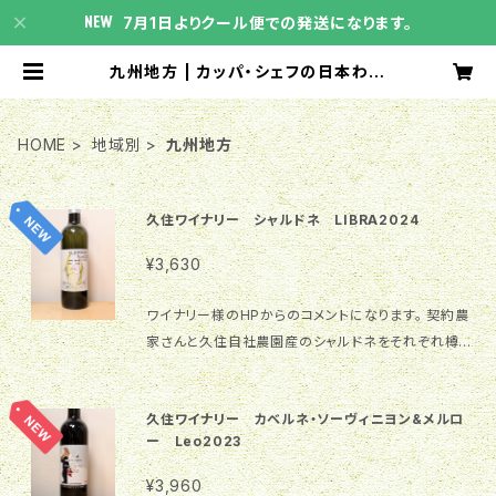
7月1日よりクール便での発送になります。
九州地方 | カッパ・シェフの日本わい
ん屋さん
HOME
地域別
九州地方
久住ワイナリー シャルドネ LIBRA2024
¥3,630
ワイナリー様のHPからのコメントになります。 契約農
家さんと久住自社農園産のシャルドネをそれぞれ樽熟
成し、その後バランスよくブレンド。白い花、白桃、シトラ
ス、バター、蜜などの爽やかで甘い香り。ミネラル感など
久住ワイナリー カベルネ・ソーヴィニヨン&メルロ
も感じつつクリーミーな味わいとなっております。 202
ー Leo2023
6年日本ワインコンクール銅賞受賞 商品スペック 商品
名 Chardonnay LIBRA 2024 甘辛の度合い 甘口 ☆
¥3,960