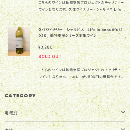
こちらのワインは動物支援プロジェクトのチャリティー
ワインとなります。 久住ワイナリー ・シャルドネ Life i
s beautiful2020 ・マスカットベリーA2020 二本セッ
トで1,000円の義援金を寄付させて頂きます。 詳しくは
久住ワイナリー シャルドネ Life is beautiful2
メインメニューの右上にある 動物支援プロジェクト を
020 動物支援シリーズ対象ワイン
クリックしてください。 日本ワインを購入して戦禍の動
物支援にご協力をお願いいたします！
¥3,280
SOLD OUT
こちらのワインは動物支援プロジェクトのチャリティー
ワインとなります。 一本につき、500円の義援金をチャ
リティー団体に寄付いたします。 詳しくはメインメニュ
ーの右上にある 動物支援プロジェクト をクリックして
CATEGORY
ください。 日本ワインを購入して戦禍の動物支援にご
協力をお願いいたします！ ワイナリー様のH.Pからのコ
メントになります。 自社農園と契約農家さんのシャルド
地域別
ネを混醸。 樽は使用せず発酵終了後ステンレスタンク
にて約5か月程度のシュールリー(おり引きをせず酵母