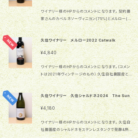
☆☆☆☆☆★ 辛口 原料葡萄 シャルドネ(契約農家) ブ
ランド 黄道12星座シリーズ 受賞履歴 2026年日本ワ
ワイナリー様のHPからのコメントになります。 契約農
インコンクール銅賞受賞 栓タイプ コルク Alc度数 12.
家さんのカベルネソーヴィニヨン(75%)とメルロー(2
5％ 内容量 720ml 保存方法 冷蔵(12度-15度) ブラン
5%)をブレンド。新樽25%の比率で10ヶ月間の樽熟
ドについて 「黄道12星座シリーズ」 二つの果実のバラ
成。小さな黒果実とハーブやナツメグ、アーシーな香
ンスを司る女神の名は調和の象徴LIBRA（天秤座）。と
久住ワイナリー メルロー2022 Catwalk
り。口中に含むと果実の凝縮感とカベルネ由来のシル
ても星の美しい久住高原に位置する久住ワイナリーが
キーなタンニン、メルロー由来の穏やかな酸と甘味を
¥4,840
契約農家さんの葡萄を主体にしてつくった黄道12星座
感じられます。 商品スペック 商品名 Cabernet Sauvi
シリーズの一つです。
gnon & Merlot Leo2023 甘辛の度合い 甘口 ☆☆
ワイナリー様のHPからのコメントになります。（コメン
☆☆☆☆★ 辛口 原料葡萄 カベルネソーヴィニヨン(契
トは2021年ヴィンテージのもの） 久住自社農園産と契
約農家)75% メルロー(契約農家)25% ブランド 黄道1
約農家さんのメルローを使用し樽熟成。 黒い果実と大
2星座シリーズ 受賞履歴 2025年日本ワインコンクー
地の香り、高原育ちの伸びやかな酸とミネラル、スモー
ル銀賞受賞 栓タイプ コルク Alc度数 12.5％ 内容量 7
久住ワイナリー 久住シャルドネ2024 The Sun
キーで複雑なニュアンスが楽しめるエレガントな赤ワ
20ml 保存方法 冷蔵(12度-15度) ブランドについて
インです。 商品スペック 商品名 2021 Merlot Catwal
「黄道12星座シリーズ」 この紳士の名前はLeo(獅子
¥4,180
k 甘辛の度合い 甘口 ☆☆☆☆☆☆★ 辛口 原料葡萄
座)。エレガントで力強さも持った男。久住ワイナリーが
メルロー(久住自社農園、契約農家) ブランド 猫シリー
契約農家さんの葡萄を主体にしてつくった黄道12星座
ワイナリー様のHPからのコメントになります。 久住自
ズ 受賞履歴 2024日本ワインコンクール銀賞受賞 栓
シリーズの一つです。
社農園産のシャルドネをステンレスタンクで発酵&熟
タイプ コルク Alc度数 12.5％ 内容量 720ml 保存方
成。 白い花やハーブ、火打石を思わせる香りにゆずや