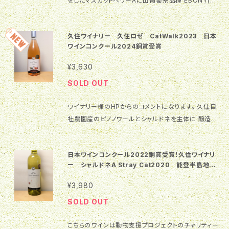
をしたマスカットベリーAに山葡萄系品種 EBONY(自
い日が連日続きます。7月、8月と雨が少なく、台風の影
022メイキングレポート］ 選別しながら収穫を行い、良
若々しい印象もありますが、粘性やその強い色調から豊
社オリジナル品種)を少量ブレンド。 しっかりとした骨
響を受けないまま収穫することができました。シャルド
質な果実のみを仕込みました。その後、数種類の酵母
富な日照に恵まれたことによる味わいの強さが連想さ
格があり、エレガントなスタイルの 大人のベリーAで
ネの収穫は8月23日からスタート。収穫後は、最新の搾
を組み合わせ、10日程度の醸し発酵を試みました。そ
れます。 ［爽やかさと甘さのある豊かな香り］ 白いバラ
久住ワイナリー 久住ロゼ CatWalk2023 日本
す。 2024年日本ワインコンクール銀賞受賞 原料葡萄:
汁機ユーロプレスにてゆっくりじっくり搾汁し酸化を抑
の間、果実、果皮に含まれる色や渋味、旨味を引き出す
やハーブ、柑橘のような爽やかさがある一方、奥にはパ
ワインコンクール2024銅賞受賞
マスカットベリーA(契約農家) Alc:12.5% 容量:720m
えました。オーク樽を使用せずにステンレスタンクで低
ために、櫂入れや液循環を行い、低圧でプレス。22ヵ月
イナップルやバナナ、蜂蜜を思わせる甘やかな香りも感
l
温発酵。豊富な日照のお陰で香りが華やかなぶどうで
¥3,630
間フレンチオークで樽熟成させました。 テイスティング
じられます。 スワリングすると南国果実の甘い香りが際
ワインを造ることができました。 淡い緑色を感じるレモ
コメント ［熟成感のあるダークチェリーの色合い］ ダー
立ち、ソーヴィニヨン・ブランの新たな一面を感じられま
SOLD OUT
ンイエロー］ 淡い緑色のニュアンスを感じるレモンイ
クチェリーのような落ち着いた色合いのグラデーション
す。 ［酸味と果実味の厚みのある味わい］ 夏みかんな
エロー。 澄んだ色調で透明感があります。 色合いから
がとても綺麗です。黒色と赤色のニュアンスからは、上
どの柑橘類を思わせる味わいが酸味や苦みとともに口
ワイナリー様のHPからのコメントになります。 久住自
も若々しくスッキリとした印象を感じます。 ［若々しい南
品な熟成感がうかがえます。 ［味わいへの期待感が高
中に広がり、中盤からは南国果実や樽からのボリュー
社農園産のピノノワールとシャルドネを主体に 醸造し
国フルーツの香り］ 白桃や洋梨のような華やかな果実
まる上品な香り］ グラスに注いだ瞬間から心地よい樽
ム感が印象的です。 豊かな果実味が味わいに力強さを
た辛口ロゼワイン。フローラルで美しいアロマ。 熟した
に加えて、パイナップやリンゴ、花の蜜のような熟度の
の香りと腐葉土やブラックティー、ブラックペッパーのよ
もたらし、その厚みのある味わいは余韻にまで続きま
果実のフレーバーが口いっぱいに広がり、 冷涼な高原
ある香りが心地よく重なり合います。 グラスを回すとハ
うなスパイス系の香りが次々と広がります。さらにグラ
日本ワインコンクール2022銅賞受賞！久住ワイナリ
す。 ［今も飲み頃！］ 梅雨時期に爽快感を感じさせてく
由来の美しい酸を余韻長く味わえます。 「CatWalk」
ーブやシトラス、日向夏などの柑橘系のフレッシュで爽
ー シャルドネA Stray Cat2020 能登半島地震
スを回すと、カカオや黒蜜のような甘い香りに加えて、
れる辛口の白ワインです。 1年、2年と瓶熟をさせてみ
は、いつも工場の窓から仕込み作業を 見守ってくれて
動物支援プロジェクト 対象ワイン
やかな香りも立体的に感じます。 ［フレッシュでフルー
スミレなどのフローラルな香りも楽しめます。香りの調
るのも楽しみですが、この時期に是非一度ご賞味くださ
いる2匹のワイナリーキャットに 捧げるその年の自信
¥3,980
ティー］ 穏やかな果実味とほんのり優しい甘さが口全
和が良く、複雑で上品な香りが楽しめるため、香りだけ
い。 ［酸味に合うお肉料理やチーズと］ ８～１２℃にし
作に冠したものです。 2024年日本ワインコンクール銅
体に広がります。 リンゴの蜜のようなコクとキリリとし
SOLD OUT
で味わいへの期待感が高まります。 ［南国らしい味わい
っかり冷やした温度帯がおすすめですが、温度が上が
賞受賞 原料葡萄:ピノノワールとシャルドネを主体にし
た酸味のバランスがよく、力強い印象も感じます。 後半
のシラー］ プルーンを思わせるような果実味と程よい
るにつれての香りや味わいの変化も楽しいでしょう。 白
た久住自社農園葡萄のフィールドブレンド ・ピノノワー
にかけて、柑橘系のすっきりとした酸と心地のよい苦み
こちらのワインは動物支援プロジェクトのチャリティー
酸味がバランスよく口全体に広がります。味わいに重厚