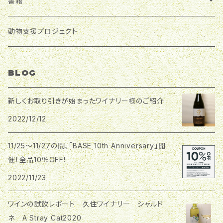
北海道地方
書籍
オリと触れ合わせてうま味香味を引き出す製法)を経
て、骨格とフルーティさ、クリスピーさを併せ持つワイン
に仕上げております。
ふらのワイン
東北地方
日本ワインに首ったけ♪
動物支援プロジェクト
Cave d'Eclat
エーデルワイン
北陸地方
おうちごはんと日本ワイン
BLOG
さっぽろワイン
ベルウッド・ヴィンヤード
ホーライサンワイナリー
関東甲信越地方
新しくお取り引きが始まったワイナリー様のご紹介
雪川醸造(Snow River Wine)s
高橋葡萄園
2022/12/12
はすみふぁーむアンドワイナリー
関西地方
ドメーヌレゾン
アールペイザンワイナリー
11/25～11/27の間、「BASE 10th Anniversary」開
くらむぼんワイン
飛鳥ワイン
中国、四国地方
催！全品10％OFF!
ドメーヌ・ブレス
good'ay winery
東京ワイナリー
2022/11/23
島根ワイナリー
九州地方
南三陸ワイナリー
ワインの試飲レポート 久住ワイナリー シャルド
ケントクエステートワイナリー
三次ワイナリー
久住ワイナリー
東海地方
ネ A Stray Cat2020