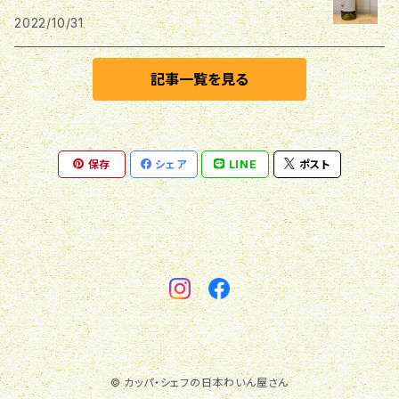
サンマモルワイナリー
船越ワイナリー
2022/10/31
兎ッ兎ワイナリー
都農ワイン
中伊豆ワイナリー
岩手くずまきワイン
丸見屋酒店
福山わいん工房
記事一覧を見る
神田葡萄園
シャトー酒折
ひるぜんワイン
保存
シェア
LINE
ポスト
サントネージュワイン
Natan葡萄酒醸造所
信州たかやまワイナリー
bacu
白百合醸造
駒園ヴィンヤード
林檎学校醸造所
© カッパ・シェフの日本わいん屋さん