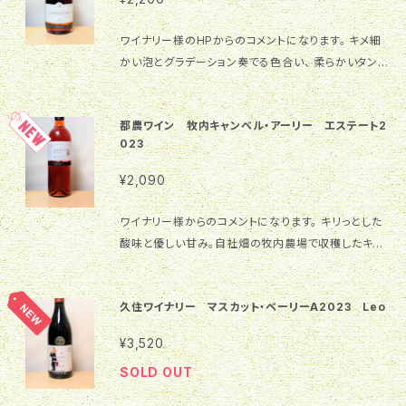
後半の豊富な日照のお陰で、香りも豊かなぶどうでワ
ンクで寝かせ、フレンチオークの中で熟成させました。
剪定などの栽培技術を駆使し、納得いくピノを収穫でき
インをつくることができました。収穫後は、最新の搾汁
定期的に状態を管理し、熟成に入って2年目くらい経過
ました。 南国都農町生まれのピノ・ノワールをぜひ、お
ワイナリー様のHPからのコメントになります。 キメ細
機ユーロプレスにてゆっくりじっくり搾汁し酸化を抑え
したところで徐々にタンニンの角が取れ、味わいの変化
楽しみください。 ヴィンテージ ［2024ヴィンテージレ
かい泡とグラデーション奏でる色合い、 柔らかいタンニ
ました。オーク樽を使用せずにステンレスタンクで低温
を感じられるようになってきました。 4年目に入ると濃
ポート］ 2024年は暖冬の影響で春が早く訪れ、例年よ
ンが上品な味わいの キャンベルの醸し仕込み。 【2019
発酵。豊富な日照のお陰で香りが華やかなぶどうでワ
縮感のレベルが一段と上がり、熟成のピークを迎えた
り1週間、早い萌芽を迎えました。5月の開化期までも気
冬に新登場!!】 キャンブルスコはキャンベル・アーリー
インを造ることができました。 テイスティングコメント
と判断し、オリを吸わないよう慎重に樽上げをした後、
候は安定していましたが、高温続きで開花時期も早くな
都農ワイン 牧内キャンベル・アーリー エステート2
種から作られた炭酸含有のワインです。都農町で戦後
［淡い輝きのあるレモンイエロー］ 淡い輝きのあるレモ
瓶詰を行いました。 テイスティングコメント ［熟成を感
りました。梅雨の雨量は例年並み。梅雨が明けると猛暑
023
間もない頃から栽培され、尾鈴ブドウの歴史を支えてき
ンイエローの色調。 透明感があり粘性は優しめ。色合
じるガーネット］ 穏やかな熟成を感じさせる、澄んだ輝
日が続き暑い日が連日続きます。7月、8月と雨が少な
た品種です。そんな中、都農ワインでは試行錯誤を繰り
いからも若々しい印象を感じます。 ［南国フルーツの甘
きのあるガーネット。 グラスを回すとキラキラとした赤
¥2,090
く、台風の影響を受けないまま収穫することができまし
返し、今回新商品を開発しました。それがキャンブルス
やかさの奥にさわやかな香り］ バナナや洋ナシのよう
色のニュアンスが現れ、時間の経過による美しい色調
た。 ［2024メイキングレポート］ 収穫中の畑での選果、
コ『レッド』です。品種本来の凝縮した香り・程よいタンニ
な甘やかな香りが第一印象。 リンゴの蜜のような凝縮
の変化が見て取れます。 粘性は中程度で、落ち着きと
ワイナリー様からのコメントになります。 キリっとした
さらに選果台を使って丁寧な選別を行って仕込みまし
ン・親しみやすい飲み口で、ガス圧を充填した上品な味
された果実感の奥にスッキリとした柑橘系の香りとク
品のある印象を与えます。 ［果実と樽が調和したエレガ
酸味と優しい甘み。自社畑の牧内農場で収穫したキャ
た。フルーティーな香りを出すために、低温で果実を浸
わいをお楽しみください。 テイスティングコメント ［落
チナシなど白い花を想わせるさわやかな香りが感じら
ントな香り］ イチゴやドライクランベリーを思わせる鮮
ンベルです。
漬した後に発酵させました。かい入れだけで果皮から
ち着きのあるガーネット色］ 全体に少しオレンジのニュ
れます。 スワリングするとより複雑な香りの広がりが楽
やかな果実の酸味に、穏やかなバニラのような樽香が
の旨味を引き出す作業を続け、伝統的なバスケットプレ
アンスが感じられるクリアなガーネットの色調です。少
しめます。 ［果実の甘みと心地よい後味］ 果実の甘みを
久住ワイナリー マスカット・ベーリーA2023 Leo
重なり、グラスいっぱいに広がります。 スワリングする
ス機で低圧で搾汁し、その後、フレンチオークで10ヶ月
し落ち着いた色調ですが、グラスの底から立ち上がる細
伴う厚みのある味わいが口全体に広がります。 完熟リ
と紅茶や腐葉土のニュアンスが現れ、さらに乳製品や
ほど樽熟成を行い、最低限の濾過をして瓶詰しました。
¥3,520
かい泡からはハツラツとした爽やかな印象もうかがえ
ンゴやハチミツのような甘さを優しい酸味が下支えして
バナナを思わせる香りも加わり、よりエレガントで奥行
テイスティングコメント ［黒みを帯びたガーネット］ 黒
ます。粘性は弱くサラリとし、アルコール度数控えめな
続きます。 後半には柑橘の心地よい苦みが落ち着きの
SOLD OUT
きのある複雑な香りへと変化していきます。 ［果実から
みを帯びたガーネットの印象。グラスの縁にはオレンジ
優しい味わいを感じられます。 ［凝縮感のある果実味と
ある後味を形成しています。 ［幅広いお料理と合わせ
熟成へ移ろう美しい味わい］ 口に含むとベリー感あふ
がかったニュアンスが見られます。粘性は意外にも軽や